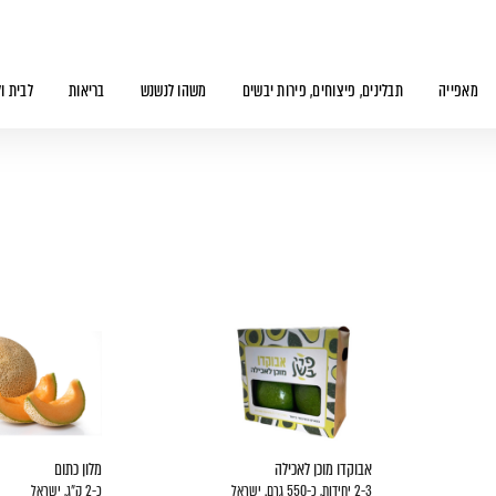
מאפייה
תבלינים, פיצוחים, פירות יבשים
משהו לנשנש
בריאות
לבית ו
אבוקדו מוכן לאכילה
מלון כתום
2-3 יחידות, כ-550 גרם. ישראל
כ-2 ק״ג, ישראל