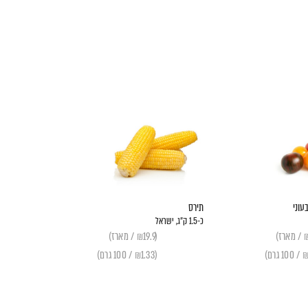
עוני
תירס
כ-1.5 ק״ג, ישראל
(₪19.9 / מארז)
(₪1.33 / 100 גרם)