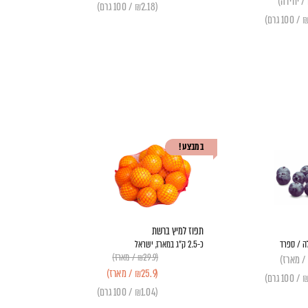
(₪2.18 / 100 גרם)
במבצע!
תפוז למיץ ברשת
כ-2.5 ק"ג במארז, ישראל
(₪29.9 / מארז)
(₪25.9 / מארז)
(₪1.04 / 100 גרם)