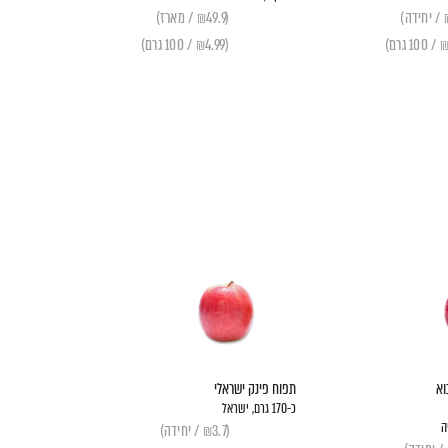
(₪49.9 / מארז)
(₪4.99 / 100 גרם)
וא
תפוח פינק ישראלי
כ-170 גרם, ישראל
ה
(₪3.7 / יחידה)