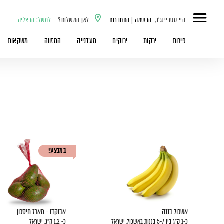
היי סטריינג'ר,
הרשמה
|
התחברות
לאן המשלוח?
למשל: הרצליה
פירות
ירקות
ירוקים
מעדנייה
המזווה
משקאות
במבצע!
אשכול בננה
אבוקדו - מארז חיסכון
כ-1 ק"ג בין 5-7 בננות באשכול, ישראל
כ- 1.2 ק"ג, ישראל