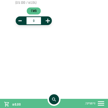
(₪1.04 / 100 גרם)
מארז
-
+
היי סטריינג'ר,
₪
0.00