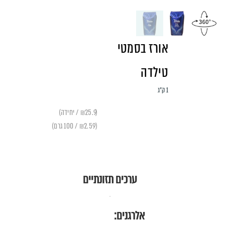
אורז בסמטי
טילדה
1 ק״ג
(₪25.9 / יחידה)
(₪2.59 / 100 גרם)
ערכים תזונתיים
אלרגנים: