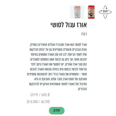
אורז עגול לסושי
1 ק"ג
אורז לסושי הוא אורז שגרגריו עגולים ועשירים בעמילן.
צורת הגרגרים והעמילן משפיעים גם על יכולת הדביקות
שלו לאחר הבישול. לכן זהו סוג האורז המתאים במיוחד
להכנת סושי, אך ניתן גם לבשל אותו כתוספת למאכלים
כמו סוגי אורז אחרים. יש לשטוף את האורז היטב לפני
הבישול ולבשל בכמות מים כפולה מכמות האורז. להכנת
סושי – משטחים את האורז בכלי רחב להצטננות ומוסיפים
תערובת של חומץ אורז, סוכר ומלח. תערובת זו היא
התיבול של האורז לסושי והאחראית העיקרית להידבקות
הגרגרים.
(₪15.9 / יחידה)
(₪1.59 / 100 גרם)
יחידה