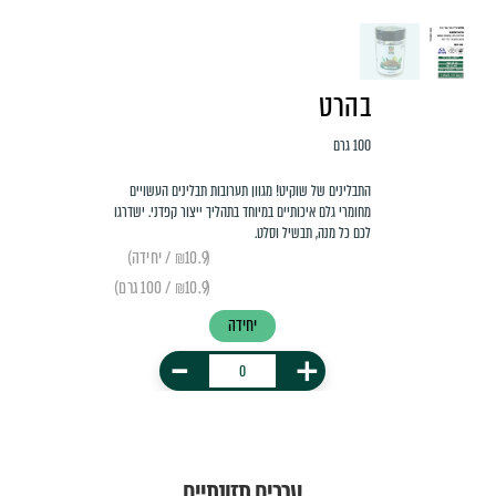
בהרט
100 גרם
התבלינים של שוקיט! מגוון תערובות תבלינים העשויים
מחומרי גלם איכותיים במיוחד בתהליך ייצור קפדני. ישדרגו
לכם כל מנה, תבשיל וסלט.
(₪10.9 / יחידה)
(₪10.9 / 100 גרם)
יחידה
-
+
ערכים תזונתיים