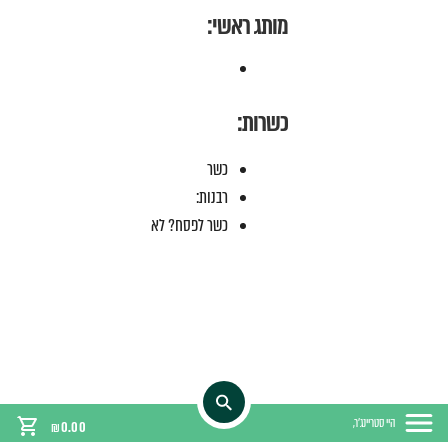
מותג ראשי:
כשרות:
כשר
רבנות:
כשר לפסח? לא
היי סטריינג'ר,
₪
0.00