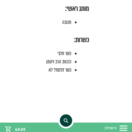
מותג ראשי:
תנובה
כשרות:
כשר חלבי
רבנות: הרב ויטמן
כשר לפסח? לא
היי סטריינג'ר,
₪
0.00