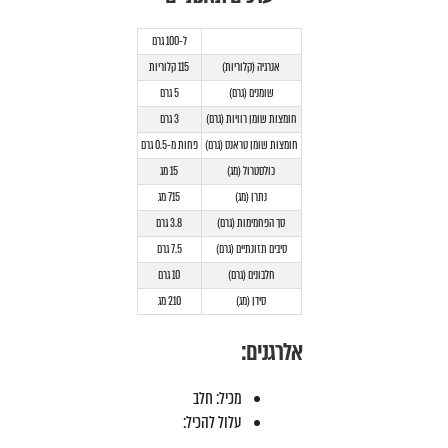
ל-100 גרם
אנרגיה (קלוריות)
115 קלוריות
שומנים (גרם)
5 גרם
חומצות שומן רוויות (גרם)
3 גרם
חומצות שומן טראנס (גרם)
פחות מ-0.5 גרם
כולסטרול (מג)
15 מג
נתרן (מג)
715 מג
סך הפחמימות (גרם)
3.8 גרם
סיבים תזונתיים (גרם)
7.5 גרם
חלבונים (גרם)
10 גרם
סידן (מג)
210 מג
אלרגנים:
מכיל: חלב
עלול להכיל: