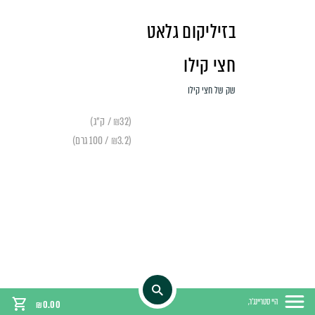
בזיליקום גלאט
חצי קילו
שק של חצי קילו
(₪32 / ק"ג)
(₪3.2 / 100 גרם)
היי סטריינג'ר,
₪
0.00