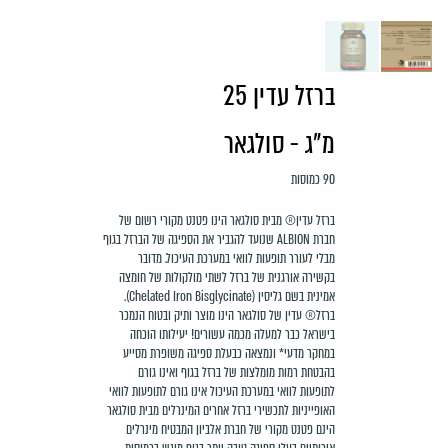
ברזל עדין 25
מ"ג - סולגאר
90 כמוסות
ברזל עדין® מבית סולגאר הינו פטנט מקורי רשום של
חברת ALBION שנועד להגביר את הספיגה של הברזל בגוף
מבלי לעורר תופעות לוואי במערכת העיכול. מדובר
בקשירה אורגנית של ברזל לשתי מולקולות של חומצה
אמינית בשם גליסין (Chelated Iron Bisglycinate).
ברזל® עדין של סולגאר הינו מוצר ותיק ובטוח הנמכר
בישראל כבר למעלה מכמה עשורים! יעילותו הוכחה
במחקר מדעי* ונמצאה כבעלת ספיגה משופרת מסייע
בהבטחת רמות מומלצות של ברזל בגוף ואינו גורם
לתופעות לוואי במערכת העיכול אינו גורם לתופעות לוואי
האופייניות לתכשירי ברזל אחרים המינרלים מבית סולגאר
הינם פטנט מקורי של חברת אלביון המבטיח מינרלים