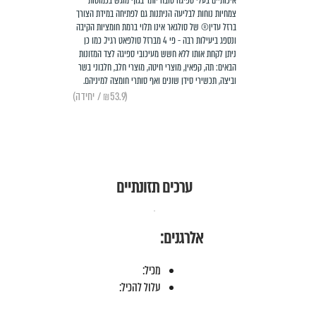
איכותיים בעלי ספיגה טובה יותר בגוף מוגש בכמוסות
צמחיות נוחות לבליעה הניתנות גם לפתיחה במידת הצורך
ברזל עדין® של סולגאר אינו תלוי ברמת חומציות הקיבה
ונספג ביעילות רבה - פי 4 מברזל סולפאט רגיל. כמו כן
ניתן לקחת אותו ללא חשש מעיכובי ספיגה לצד המזונות
הבאים: תה, קפאין, מוצרי חיטה, מוצרי חלב, חלבוני בשר
וביצה, תכשירי סידן שונים ואף סותרי חומצה למיניהם.
(₪53.9 / יחידה)
ערכים תזונתיים
אלרגנים:
מכיל:
עלול להכיל: