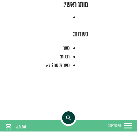
מותג ראשי:
כשרות:
כשר
רבנות:
כשר לפסח? לא
היי סטריינג'ר,
₪
0.00