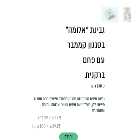
גבינת "אלומה"
בסגנון קממבר
עם פחם -
ברקנית
כ-130 גרם
גבינת עיזים חצי קשה בסגנון קממבר מצופה פחם ועובש
חיצוני לבן, בעלת טעם עיזים עשיר וארומה עמוקה
ומתמשכת.
(₪37.9 / יחידה)
(₪29.15 / 100 גרם)
יחידה