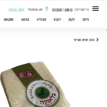
היי סטריינג'ר,
הרשמה
|
התחברות
לאן המשלוח?
למשל: הרצליה
פירות
ירקות
ירוקים
מעדנייה
המזווה
משקאות
>
חזרה לאיפה שהייתי