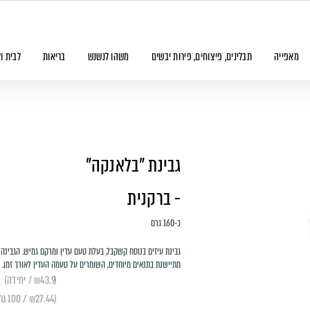
מאפייה
תבלינים, פיצוחים, פירות יבשים
משהו לנשנש
בריאות
לבית ו
גבינת "בלאנקה"
- ברקנית
כ-160 גרם
גבינת עיזים בנוסח קשקבל, בעלת טעם עדין ומרקם גמיש. הגבינה
מתיישנת בתנאים מיוחדים, השומרים על טעמה העדין לאורך זמן.
(₪43.9 / יחידה)
(₪27.44 / 100 גרם)