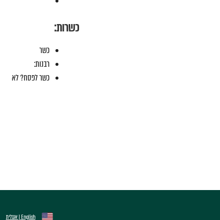
כשרות:
כשר
רבנות:
כשר לפסח? לא
English | אנגלית