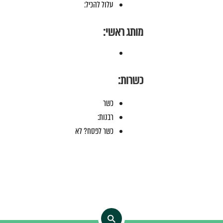
עלול להכיל:
מותג ראשי:
כשרות:
כשר
רבנות:
כשר לפסח? לא