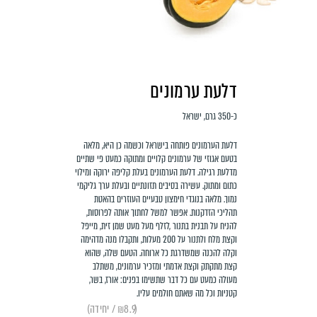
דלעת ערמונים
כ-350 גרם, ישראל
דלעת הערמונים פותחה בישראל וכשמה כן היא, מלאה
בטעם אגוזי של ערמונים קלויים ומתוקה כמעט פי שתיים
מדלעת רגילה. דלעת הערמונים בעלת קליפה ירוקה ומילוי
כתום ומתוק. עשירה בסיבים תזונתיים ובעלת ערך גליקמי
נמוך. מלאה בנוגדי חימצון טבעיים העוזרים בהאטת
תהליכי הזדקנות. אפשר למשל לחתוך אותה לפרוסות,
להניח על תבנית בתנור ,לזלף מעל מעט שמן זית, מייפל
וקצת מלח ולתנור על 200 מעלות, ותקבלו מנה מדהימה
וקלה להכנה שמשדרגת כל ארוחה. הטעם שלה, שהוא
קצת מתקתק וקצת אדמתי ומזכיר ערמונים, משתלב
מעולה כמעט עם כל דבר שתשימו בפנים: אורז, בשר,
קטניות וכל מה שאתם חולמים עליו.
(₪8.9 / יחידה)