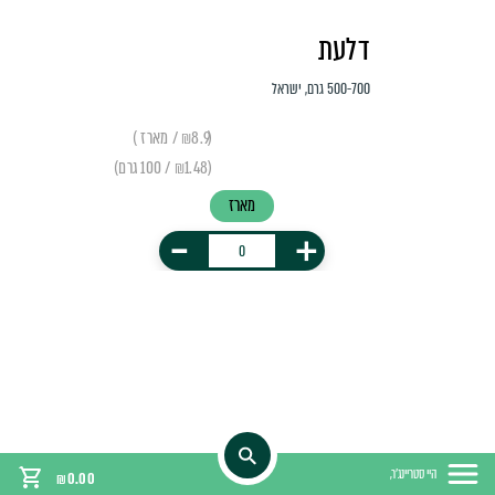
דלעת
500-700 גרם, ישראל
(₪8.9 / מארז )
(₪1.48 / 100 גרם)
מארז
-
+
היי סטריינג'ר,
₪
0.00