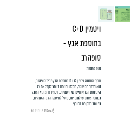
ויטמין C+D
בתוספת אבץ -
סופהרב
100 כמוסות
תוסף התזונה ויטמין C ו-D בתוספת אבץ מבית סופהרב,
הוא הדרך הפשוטה, הקלה והנוחה ביותר לקבל את כל
היתרונות הבריאותיים של ויטמין C, ויטמין D ומינרל האבץ
בכמוסה אחת. שילובם יחד, פועל לחיזוק ההגנה הטבעית,
במיוחד בתקופת החורף.
(₪54.9 / יחידה)