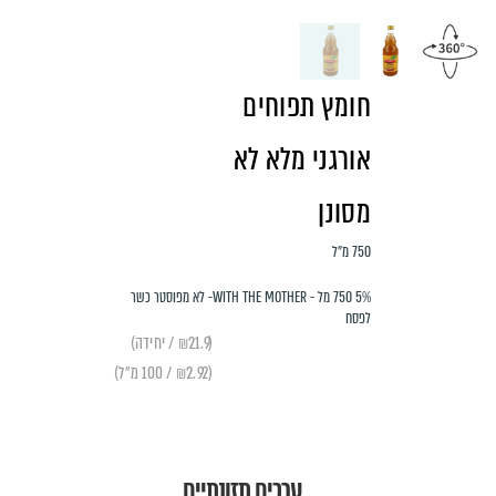
חומץ תפוחים
אורגני מלא לא
מסונן
750 מ״ל
5% 750 מל - WITH THE MOTHER- לא מפוסטר כשר
לפסח
(₪21.9 / יחידה)
(₪2.92 / 100 מ״ל)
ערכים תזונתיים