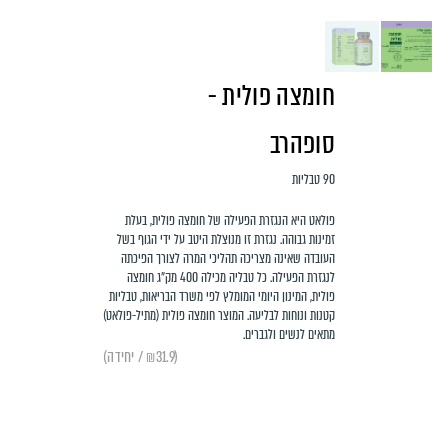
חומצה פולית -
סופהרב
90 טבליות
פולאט היא הנגזרת הפעילה של חומצה פולית, בעלת
זמינות גבוהה. נגזרת זו מנוצלת היטב על ידי הגוף בשל
העובדה שאינה מצריכה תהליכי המרה לצורך הפיכתה
לנגזרת הפעילה. כל טבליה מכילה 400 מק”ג חומצה
פולית, המינון היומי המומלץ לפי משרד הבריאות, טבליות
קטנות ונוחות לבליעה. המוצר חומצה פולית (מתיל-פולאט)
מתאים לנשים ולגברים.
(₪31.9 / יחידה)