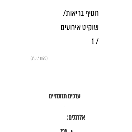
חטיף בריאות/
שוקיט אירועים
/ 1
(₪93 / ק"ג)
ערכים תזונתיים
אלרגנים:
מכיל: