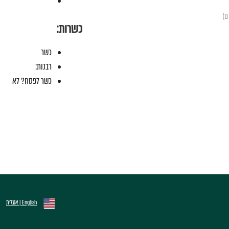
כשרות:
כשר
רבנות:
כשר לפסח? לא
English | אנגלית