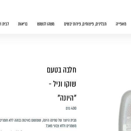
מאפייה
תבלינים, פיצוחים, פירות יבשים
משהו לנשנש
בריאות
לבית ו
חלבה בטעם
שוקו וניל -
"היונה"
400 גרם
מבית היוצר של טחינה היונה, שומשום באיכות גבוהה ללא חומרים
משמרים וללא צבעי מאכל