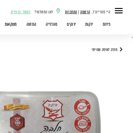
היי סטריינג'ר,
הרשמה
|
התחברות
לאן המשלוח?
למשל: הרצליה
פירות
ירקות
ירוקים
מעדנייה
המזווה
משקאות
>
חזרה לאיפה שהייתי