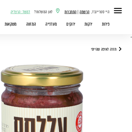
היי סטריינג'ר,
הרשמה
|
התחברות
לאן המשלוח?
למשל: הרצליה
פירות
ירקות
ירוקים
מעדנייה
המזווה
משקאות
>
חזרה לאיפה שהייתי