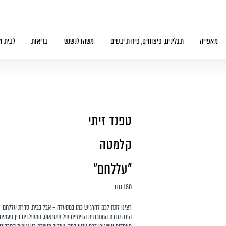
מאפייה
תבלינים, פיצוחים, פירות יבשים
משהו לנשנש
בריאות
לבית ו
טפנד זיתי
קלמטה
"עללחם"
180 גרם
רצינו לתת לכם להרגיש כמו במסעדה – אבל בבית. סדרת עללחם
הינה סדרת המתכונים הביתיים של שטראוס, המשלבים בין טעמים