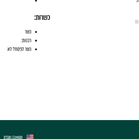
ם,
כשרות:
כשר
רבנות:
כשר לפסח? לא
English | אנגלית