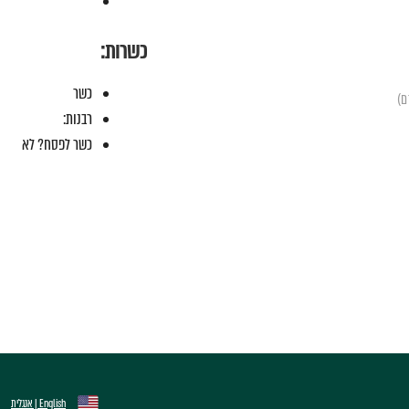
כשרות:
כשר
רבנות:
כשר לפסח? לא
English | אנגלית