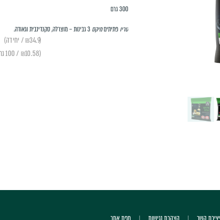
300 גרם
טריו
פתיתים
מיקס
3 גבינות – מוצרלה, סקנדינבית וגאודה.
(₪34.9 / יחידה)
(₪10.58 / 100 גרם)
יצירת קשר
הצהרת נגישות
מפת אתר