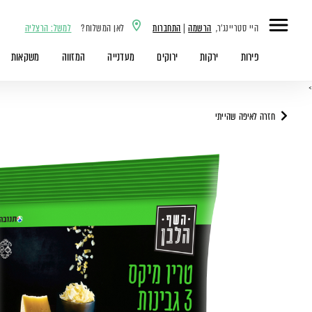
היי סטריינג'ר,
הרשמה
|
התחברות
לאן המשלוח?
למשל: הרצליה
פירות
ירקות
ירוקים
מעדנייה
המזווה
משקאות
>
חזרה לאיפה שהייתי