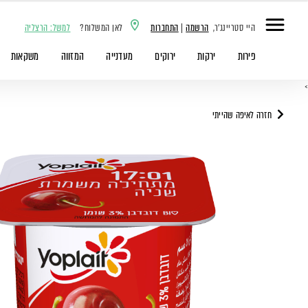
היי סטריינג'ר,
הרשמה
|
התחברות
לאן המשלוח?
למשל: הרצליה
פירות
ירקות
ירוקים
מעדנייה
המזווה
משקאות
>
חזרה לאיפה שהייתי