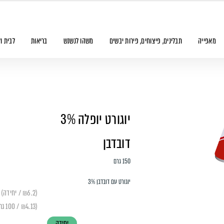
מאפייה
תבלינים, פיצוחים, פירות יבשים
משהו לנשנש
בריאות
לבית ו
יוגורט יופלה 3%
דובדבן
150 גרם
יוגורט עם דובדבן 3%
(₪6.2 / יחידה)
(₪4.13 / 100 גרם)
יחידה