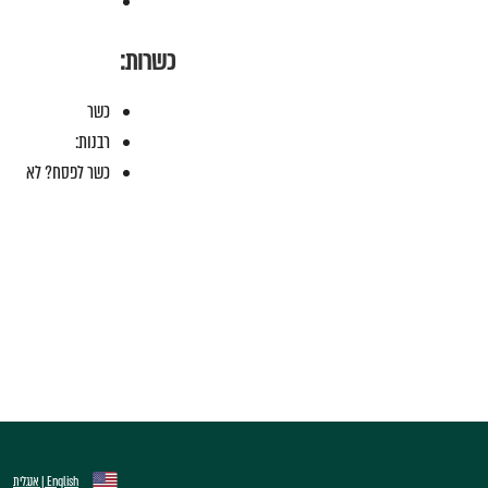
כשרות:
כשר
רבנות:
כשר לפסח? לא
English | אנגלית