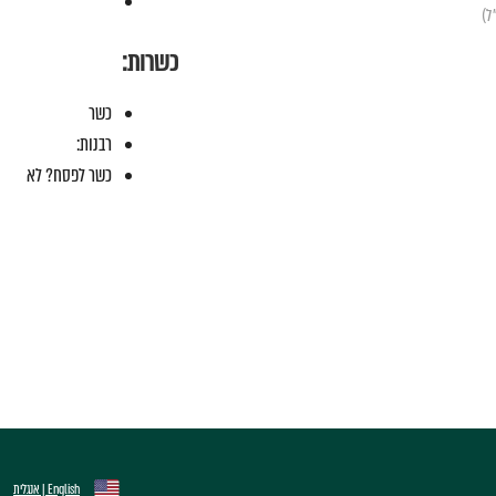
כשרות:
כשר
רבנות:
כשר לפסח? לא
English | אנגלית