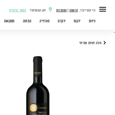
היי סטריינג'ר,
הרשמה
|
התחברות
לאן המשלוח?
למשל: הרצליה
פירות
ירקות
ירוקים
מעדנייה
המזווה
משקאות
>
חזרה לאיפה שהייתי