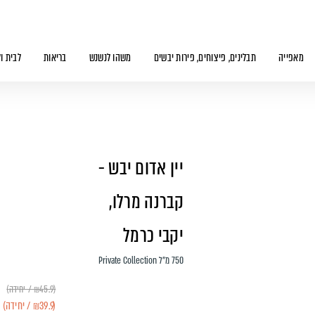
מאפייה
תבלינים, פיצוחים, פירות יבשים
משהו לנשנש
בריאות
לבית ו
יין אדום יבש -
קברנה מרלו,
יקבי כרמל
750 מ״ל Private Collection
(₪45.9 / יחידה)
(₪39.9 / יחידה)