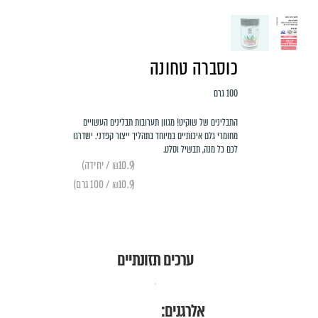
כוסברה טחונה
100 גרם
התבלינים של שוקיט! מגוון תערובות תבלינים העשויים
מחומרי גלם איכותיים במיוחד בתהליך ייצור קפדני. ישדרגו
לכם כל מנה, תבשיל וסלט.
(₪10.9 / יחידה)
(₪10.9 / 100 גרם)
ערכים תזונתיים
אלרגנים: