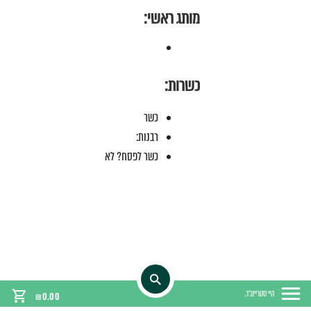
מותג ראשי:
כשרות:
כשר
רבנות:
כשר לפסח? לא
היי סטריינג'ר,
₪
0.00