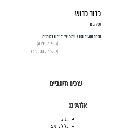
כרוב כבוש
430 גרם
הכרוב הטעים הזה ששמים על נקניקיה בלחמניה.
(₪8.9 / יחידה)
(₪2.07 / 100 גרם)
ערכים תזונתיים
אלרגנים:
מכיל:
עלול להכיל: