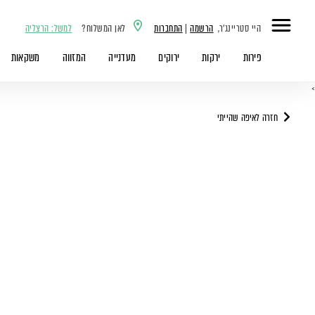
היי סטריינג'ר,
הרשמה
|
התחברות
לאן המשלוח?
למשל: הרצליה
פירות
ירקות
ירוקים
מעדנייה
המזווה
משקאות
>
חזרה לאיפה שהייתי