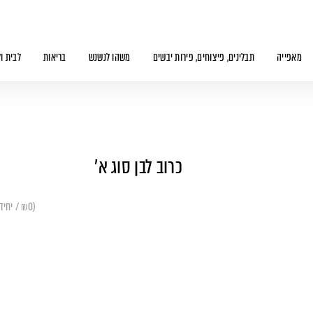
מאפייה
תבלינים, פיצוחים, פירות יבשים
משהו לנשנש
בריאות
לבית ו
כרוב לבן סוג א'
(₪0 / יחידה)