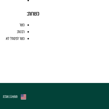
כשרות:
כשר
רבנות:
כשר לפסח? לא
English | אנגלית