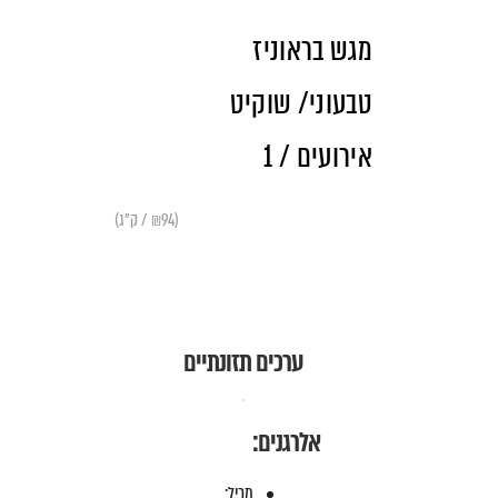
מגש בראוניז
טבעוני/ שוקיט
אירועים / 1
(₪94 / ק"ג)
ערכים תזונתיים
אלרגנים:
מכיל: