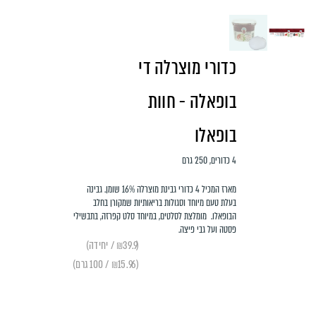
כדורי מוצרלה די
בופאלה - חוות
בופאלו
4 כדורים, 250 גרם
מארז המכיל 4 כדורי גבינת מוצרלה 16% שומן. גבינה
בעלת טעם מיוחד וסגולות בריאותיות שמקורן בחלב
הבופאלו. מומלצת לסלטים, במיוחד סלט קפרזה, בתבשילי
פסטה ועל גבי פיצה.
(₪39.9 / יחידה)
(₪15.96 / 100 גרם)