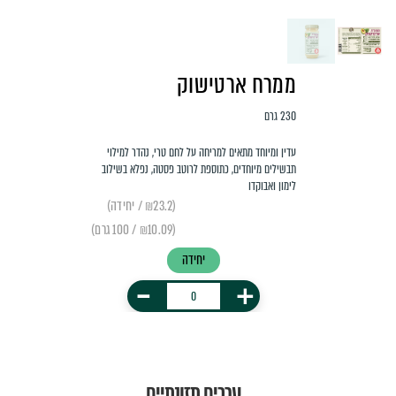
ממרח ארטישוק
230 גרם
עדין ומיוחד מתאים למריחה על לחם טרי, נהדר למילוי
תבשילים מיוחדים, כתוספת לרוטב פסטה, נפלא בשילוב
לימון ואבוקדו
(₪23.2 / יחידה)
(₪10.09 / 100 גרם)
יחידה
-
+
ערכים תזונתיים