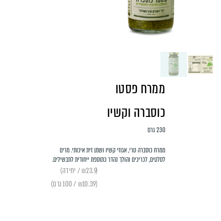
ממרח פסטו
כוסברה וקשיו
230 גרם
ממרח כוסברה טרי, אגוזי קשיו ושמן זית איכותי. מרים
לסלטים, לכריכים והולך נהדר כתוספת ייחודית לתבשילים.
(₪23.9 / יחידה)
(₪10.39 / 100 גרם)