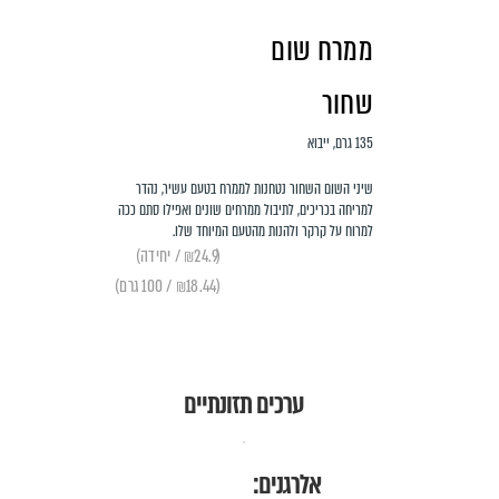
ממרח שום
שחור
135 גרם, ייבוא
שיני השום השחור נטחנות לממרח בטעם עשיר, נהדר
למריחה בכריכים, לתיבול ממרחים שונים ואפילו סתם ככה
למרוח על קרקר ולהנות מהטעם המיוחד שלו.
(₪24.9 / יחידה)
(₪18.44 / 100 גרם)
ערכים תזונתיים
אלרגנים: