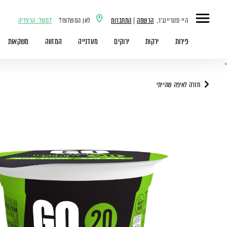
היי סטריינג'ר,
הרשמה
|
התחברות
לאן המשלוח?
למשל: הרצליה
פירות
ירקות
ירוקים
מעדנייה
המזווה
משקאות
>
חזרה לאיפה שהייתי