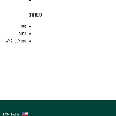
כשרות:
כשר
רבנות:
כשר לפסח? לא
English | אנגלית