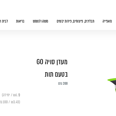
מאפייה
תבלינים, פיצוחים, פירות יבשים
משהו לנשנש
בריאות
לבית ו
מעדן סויה GO
בטעם תות
200 גרם
(₪6.9 / יחידה)
(₪3.45 / 100 גרם)