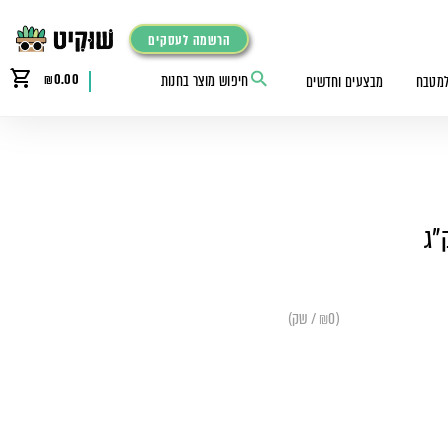
הרשמה לעסקים
₪
0.00
למטבח
מבצעים וחדשים
"ג
(₪0 / שק)