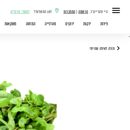
היי סטריינג'ר,
הרשמה
|
התחברות
לאן המשלוח?
למשל: הרצליה
פירות
ירקות
ירוקים
מעדנייה
המזווה
משקאות
>
חזרה לאיפה שהייתי