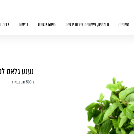
מאפייה
תבלינים, פיצוחים, פירות יבשים
משהו לנשנש
בריאות
לבית ו
נענע גלאט לק
כ-500 גרם במארז