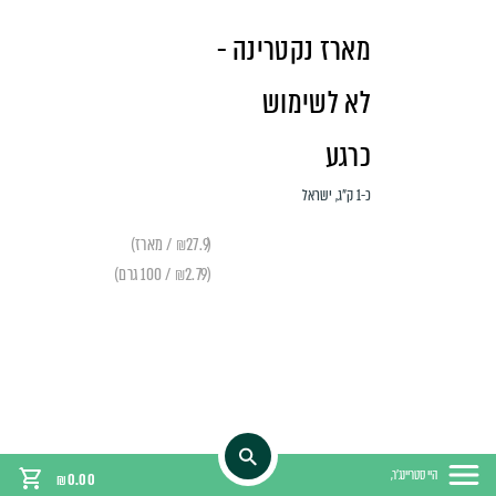
מארז נקטרינה -
לא לשימוש
כרגע
כ-1 ק"ג, ישראל
(₪27.9 / מארז)
(₪2.79 / 100 גרם)
היי סטריינג'ר,
₪
0.00