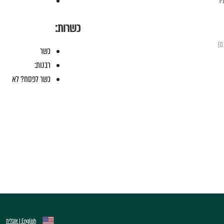
יד
כשרות:
כשר
רבנות:
כשר לפסח? לא
English | אנגלית