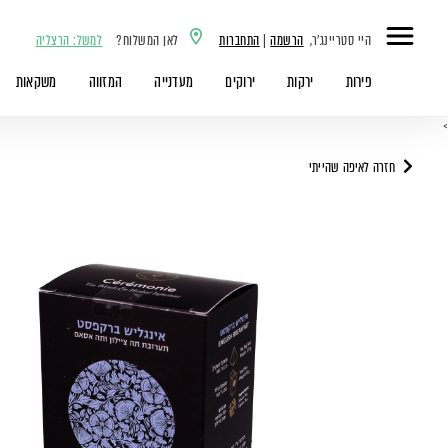
היי סטריינג'ר,
הרשמה
|
התחברות
לאן המשלוח?
למשל: הרצליה
פירות
ירקות
ירוקים
מעדנייה
המזווה
משקאות
>
חזרה לאיפה שהייתי