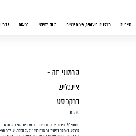
מאפייה
תבלינים, פיצוחים, פירות יבשים
משהו לנשנש
בריאות
לבית ו
סרמוני תה -
אינגליש
ברקפסט
30 גרם
טבעוני 20 יחידות
שקיקי תה יוקרתיים עשויים משי שיגרמו לכם
להרגיש באחוזה בריטית, גם אתם בטרנינג על הספה.
יש להם מרא