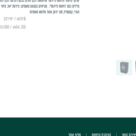
שיקי מיוחד וניחוח פירותי שיעשה לכם נעים בבטן ויגרום לכם להג
מילים כמו 'ניחוח פירותי'.
מגיעים במגוון טעמים: פירות יער, צ'אי
הודי, קמומיל, תה ירוק ועוד מלאאא טעמים
(₪19.9 / יחידה)
(₪66.33 / 100 גרם)
יצירת קשר
הצהרת נגישות
מפת אתר