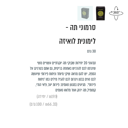
סרמוני תה -
לימונית לואיזה
30 גרם
טבעוני 20 יחידות
שקיקי תה יוקרתיים עשויים משי
שיגרמו לכם להרגיש באחוזה בריטית, גם אתם בטרנינג על
הספה.
יש להם מראה שיקי מיוחד וניחוח פירותי שיעשה
לכם נעים בבטן ויגרום לכם להגיד מילים כמו 'ניחוח
פירותי'.
מגיעים במגוון טעמים: פירות יער, צ'אי הודי,
קמומיל, תה ירוק ועוד מלאאא טעמים
(₪19.9 / יחידה)
(₪66.33 / 100 גרם)