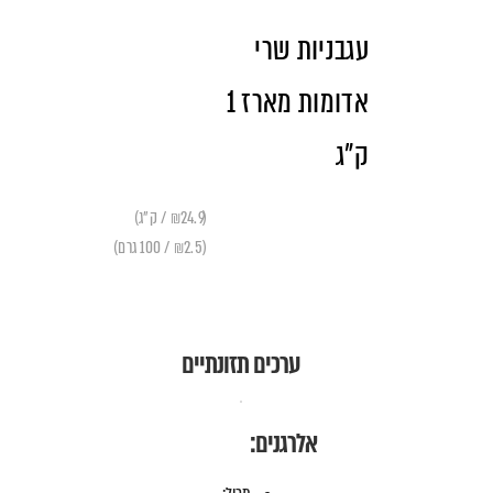
עגבניות שרי
אדומות מארז 1
ק"ג
(₪24.9 / ק"ג)
(₪2.5 / 100 גרם)
ערכים תזונתיים
אלרגנים: