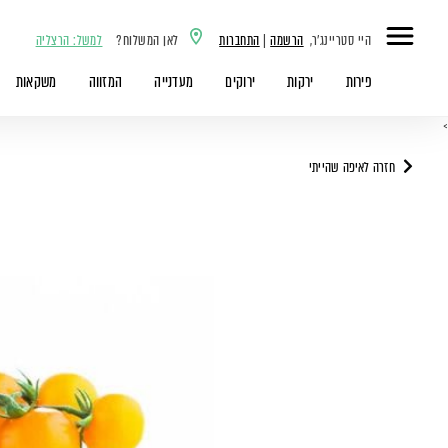
היי סטריינג'ר,
הרשמה
|
התחברות
לאן המשלוח?
למשל: הרצליה
פירות
ירקות
ירוקים
מעדנייה
המזווה
משקאות
>
חזרה לאיפה שהייתי