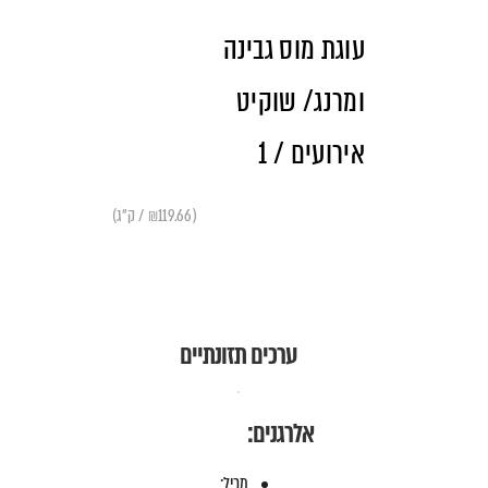
עוגת מוס גבינה
ומרנג/ שוקיט
אירועים / 1
(₪119.66 / ק"ג)
ערכים תזונתיים
אלרגנים:
מכיל: