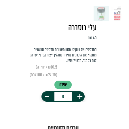
עלי כוסברה
40 גרם
התבלינים של שוקיט! מגוון תערובות תבלינים העשויים
מחומרי גלם איכותיים במיוחד בתהליך ייצור קפדני. ישדרגו
לכם כל מנה, תבשיל וסלט.
(₪10.9 / יחידה)
(₪27.25 / 100 גרם)
יחידה
-
+
ערכים תזונתיים