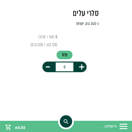
סלרי עלים
כ-345 גרם, ישראל
(₪8.9 / צרור)
(₪2.58 / 100 גרם)
צרור
-
+
היי סטריינג'ר,
₪
0.00