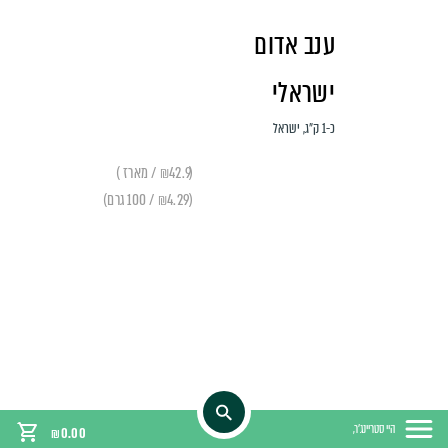
ענב אדום
ישראלי
כ-1 ק״ג, ישראל
(₪42.9 / מארז )
(₪4.29 / 100 גרם)
היי סטריינג'ר,
₪
0.00