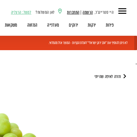
היי סטריינג'ר,
הרשמה
|
התחברות
לאן המשלוח?
למשל: הרצליה
פירות
ירקות
ירוקים
מעדנייה
המזווה
משקאות
לא ניתן להוסיף את "ענב ירוק ישראלי" לעגלת הקניות - המוצר אזל מהמלאי.
>
חזרה לאיפה שהייתי