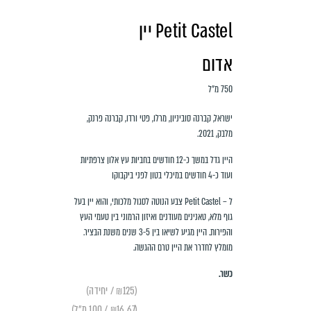
Petit Castel יין
אדום
750 מ״ל
ישראל, קברנה סוביניון, מרלו, פטי ורדו, קברנה פרנק,
מלבק, 2021.
היין גדל במשך כ-12 חודשים בחביות עץ אלון צרפתיות
ועוד כ-4 חודשים במיכלי בטון לפני ביקבוקו
ל – Petit Castel צבע הנוטה לסגול מלכותי, והוא יין בעל
גוף מלא, טאנינים מעודנים ואיזון הרמוני בין טעמי העץ
והפירות. היין מגיע לשיאו בין 3-5 שנים משנת הבציר.
מומלץ לחדרר את היין טרם ההגשה.
כשר.
(₪125 / יחידה)
(₪16.67 / 100 מ״ל)