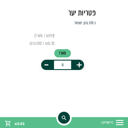
פטריות יער
כ-170 גרם, ישראל
(₪19.9 / מארז)
(₪11.71 / 100 גרם)
מארז
-
+
היי סטריינג'ר,
₪
0.00