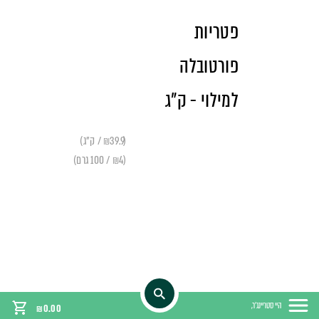
פטריות
פורטובלה
למילוי - ק"ג
(₪39.9 / ק"ג)
(₪4 / 100 גרם)
היי סטריינג'ר,
₪
0.00