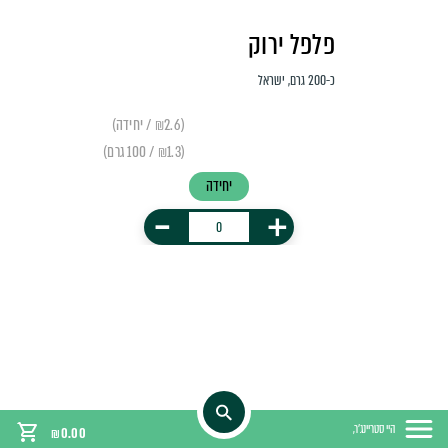
פלפל ירוק
כ-200 גרם, ישראל
(₪2.6 / יחידה)
(₪1.3 / 100 גרם)
יחידה
-
+
היי סטריינג'ר,
₪
0.00