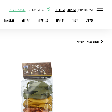
היי סטריינג'ר,
הרשמה
|
התחברות
לאן המשלוח?
למשל: הרצליה
פירות
ירקות
ירוקים
מעדנייה
המזווה
משקאות
>
חזרה לאיפה שהייתי