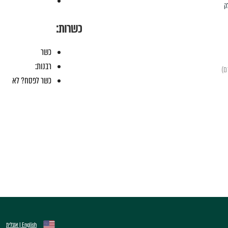
 אבקת סלק
כשרות:
כשר
רבנות:
כשר לפסח? לא
English | אנגלית