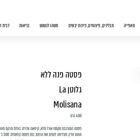
מאפייה
תבלינים, פיצוחים, פירות יבשים
משהו לנשנש
בריאות
לבית ו
פסטה פנה ללא
גלוטן La
Molisana
400 גרם
פסטה המורכבת מקמח אורז מלא, קינואה ותירס. בעלת מרקם מעו
וטעם עדין, מצליחה לספוג את הרוטב כמו פסטה קלאסית. 500 ג׳