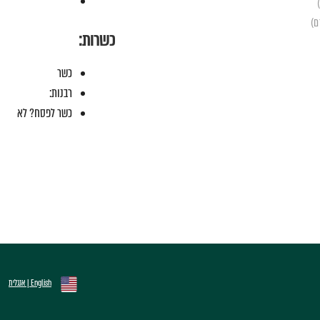
כשרות:
כשר
רבנות:
כשר לפסח? לא
English | אנגלית