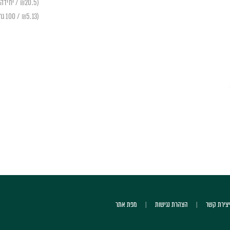
(₪20.5 / יחידה)
(₪5.13 / 100 גרם)
יצירת קשר
הצהרת נגישות
מפת אתר