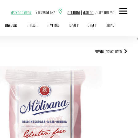
היי סטריינג'ר,
הרשמה
|
התחברות
לאן המשלוח?
למשל: הרצליה
פירות
ירקות
ירוקים
מעדנייה
המזווה
משקאות
>
חזרה לאיפה שהייתי