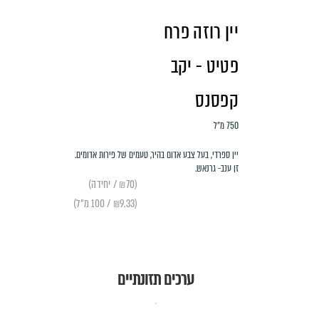
יין רוזה פרח
פטיט - יקב
קפסנס
750 מ״ל
יין ספרדי, בעל צבע אדום בהיר, טעמים של פירות אדומים.
זן ענב- גרנאש.
(₪70 / יחידה)
(₪9.33 / 100 מ"ל)
ערכים תזונתיים